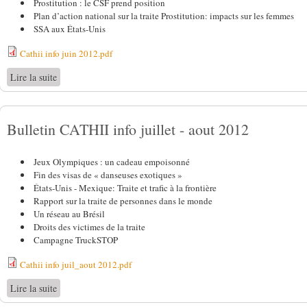
Prostitution : le CSF prend position
Plan d’action national sur la traite Prostitution: impacts sur les femmes
SSA aux États-Unis
Cathii info juin 2012.pdf
Lire la suite
de Bulletin CATHII info mai - juin 2012
Bulletin CATHII info juillet - aout 2012
Jeux Olympiques : un cadeau empoisonné
Fin des visas de « danseuses exotiques »
États-Unis - Mexique: Traite et trafic à la frontière
Rapport sur la traite de personnes dans le monde
Un réseau au Brésil
Droits des victimes de la traite
Campagne TruckSTOP
Cathii info juil_aout 2012.pdf
Lire la suite
de Bulletin CATHII info juillet - aout 2012