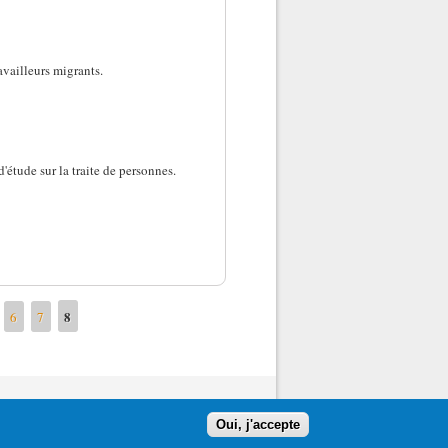
availleurs migrants.
'étude sur la traite de personnes.
 février 2013
8
6
7
Oui, j'accepte