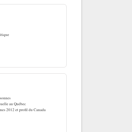
itique
rsonnes
exuelle au Québec
nnes 2012 et profil du Canada
e - décembre 2012