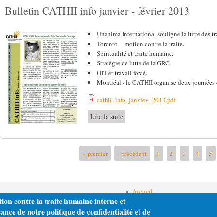
Bulletin CATHII info janvier - février 2013
Unanima International souligne la lutte des tr
Toronto - m
otion contre la traite.
Spiritualité et traite humaine.
Stratégie de lutte de la GRC.
OIT et travail forcé.
Montréal - le CATHII organise deux j
ournées d
cathii_info_janvfev_2013.pdf
Lire la suite
de Bulletin CATHII info janvier -
Pages
« premier
‹ précédent
1
2
3
4
5
Accueil
tion contre la traite humaine interne et
Intervenir
Publications
nce de notre politique de confidentialité et de