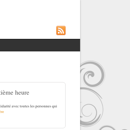
nzième heure
lidarité avec toutes les personnes qui
ère
 de la onzième heure