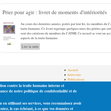
Prier pour agir : livret de moments d'intériorités
Au cours des dernières années, portés par leur foi, les membres du 
traite humaine. Ce livret regroupe quelques-unes des prières qui ont 
sont des créations de membres du CATHII. Ce recueil se veut un a
aspects de la traite humaine.
Lire la suite
de Prier pour agir : livret de moments d'intériorités
Accueil
Intervenir
Publications
À propos du CATHII
tion contre la traite humaine interne et
Pour nous joindre
nce de notre politique de confidentialité et de
en utilisant ses services, vous reconnaissez avoir
entez, le cas échéant, à ce que vos données et