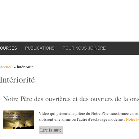
SOURCES
PUBLICATIONS
POUR NOUS JOINDRE
Vous êtes ici
Accueil
» Intériorité
Intériorité
Notre Père des ouvrières et des ouvriers de la o
Vidéo qui présente la prière du Notre Père transformée en so
sibissent une forme ou l'autre d'esclavage moderne :
Notre P
Lire la suite
de Notre Père des ouvrières et des ouvriers