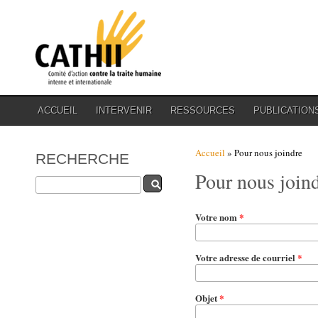
ACCUEIL
INTERVENIR
RESSOURCES
PUBLICATION
Vous êtes ici
Accueil
» Pour nous joindre
RECHERCHE
Pour nous join
Rechercher
Votre nom
*
Votre adresse de courriel
*
Objet
*