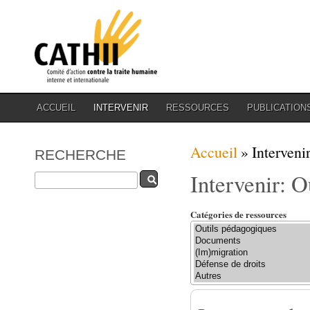
ACCUEIL
INTERVENIR
RESSOURCES
PUBLICATION
Vous êtes ici
Accueil
» Intervenir
RECHERCHE
Intervenir: O
Rechercher
Catégories de ressources