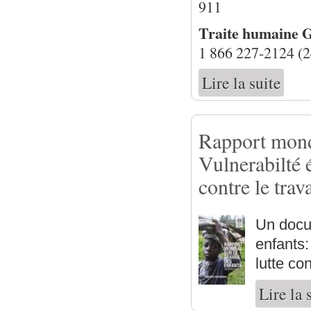
911
Traite humaine
1 866 227-2124 (2
Lire la suite
de Ress
Rapport mondi
Vulnerabilté 
contre le trav
Un docum
enfants:
lutte co
Lire la 