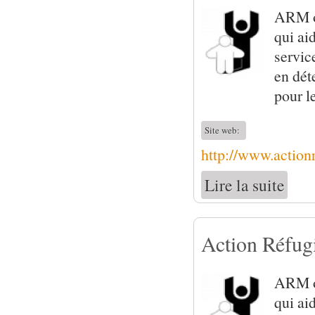
ARM of
qui ai
servic
en dét
pour l
Site web:
http://www.actionr
Lire la suite
de Acti
Action Réfug
ARM of
qui ai