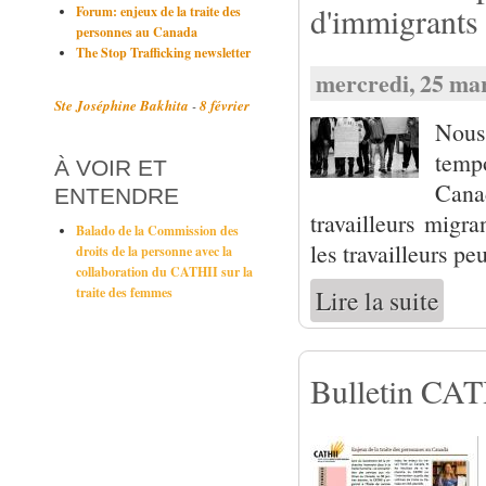
d'immigrants
Forum: enjeux de la traite des
personnes au Canada
The Stop Trafficking newsletter
mercredi, 25 mar
Ste Joséphine Bakhita
8 février
-
Nous 
temp
À VOIR ET
Canad
ENTENDRE
travailleurs migr
Balado de la Commission des
les travailleurs pe
droits de la personne avec la
collaboration du CATHII sur la
Lire la suite
traite des femmes
de Arrê
Bulletin CATH