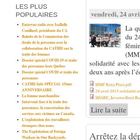
LES PLUS
vendredi, 24 avri
POPULAIRES
Entrevue radio avec IsaBelle
La q
Couillard, présidente du CA
du 24
Balado de la Commission des
droits de la personne avec la
fémi
collaboration du CATHII sur la
(MMF)
traite des femmes
Dossier spécial COVID-19 et traite
solidarité avec le
des personnes
hors Québec
deux ans après l’
Dossier spécial COVID et traite des
personnes
CATHII Info SPÉCIAL 15ème
MMF Rana Plaza.pdf
ANNIVERSAIRE
24-avril-2015-solidarité-
La femme marchandise
SHARE_Investor-Brief-Ba
Intervenir face à la traite des
Lire la suite
personnes: la concertation des
de Soli
services aux victimes au Canada
.
L'exploitation des travailleurs
étrangers chez nous.
The Exploitation of Foreign
Arrêtez la dé
Workers in Our Backyards.