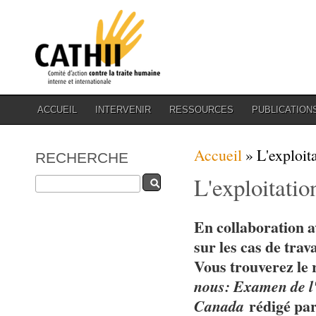
ACCUEIL
INTERVENIR
RESSOURCES
PUBLICATION
Vous êtes ici
Accueil
» L'exploita
RECHERCHE
L'exploitatio
Rechercher
En collaboration a
sur les cas de trav
Vous trouverez le
nous: Examen de l'e
Canada
rédigé par