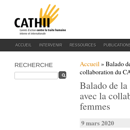
ACCUEIL
INTERVENIR
RESSOURCES
PUBLICATION
Vous êtes ici
Accueil
» Balado de
RECHERCHE
collaboration du CA
Rechercher
Balado de la
avec la colla
femmes
9 mars 2020