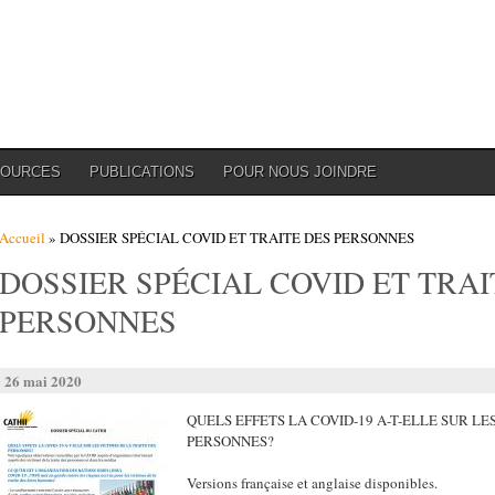
SOURCES
PUBLICATIONS
POUR NOUS JOINDRE
Vous êtes ici
Accueil
» DOSSIER SPÉCIAL COVID ET TRAITE DES PERSONNES
DOSSIER SPÉCIAL COVID ET TRAI
PERSONNES
26 mai 2020
QUELS EFFETS LA COVID-19 A-T-ELLE SUR LE
PERSONNES?
Versions française et anglaise disponibles.