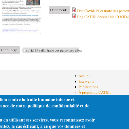
Document:
Doc Covid-19 et traite des perso
Eng CATHII Special file COVID-
Libellé(s):
covid-19 cathii traite des personnes effets
Accueil
Intervenir
Publications
À propos du CATHII
Pour nous joindre
tion contre la traite humaine interne et
nce de notre politique de confidentialité et de
en utilisant ses services, vous reconnaissez avoir
entez, le cas échéant, à ce que vos données et