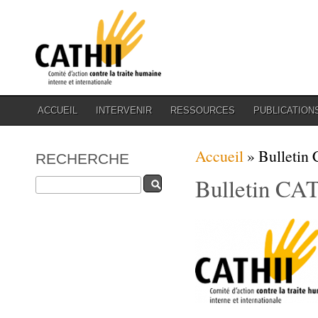
ACCUEIL
INTERVENIR
RESSOURCES
PUBLICATION
Vous êtes ici
Accueil
» Bulletin 
RECHERCHE
Bulletin CAT
Rechercher