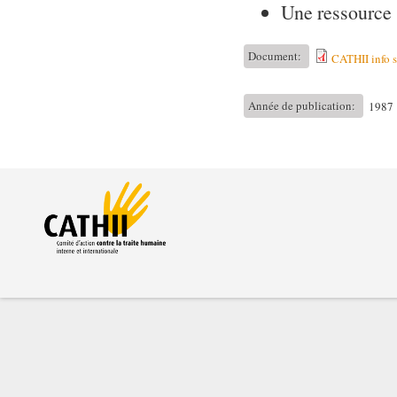
Une ressource su
Document:
CATHII info 
Année de publication:
1987