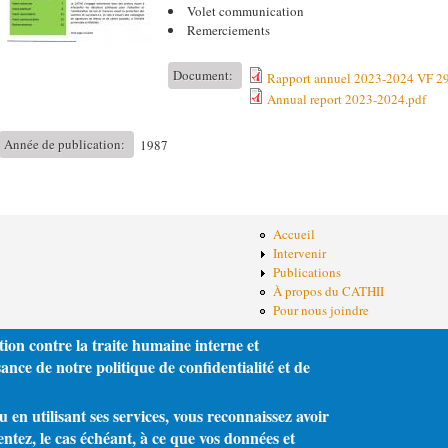
Volet communication
Remerciements
Document:
Rapport annuel 2023-2024 VF 29
Annual report 2023-2024.pdf
Année de publication:
1987
Accueil
Intervenir
Publications
À propos du CATHII
Pour nous joindre
tion contre la traite humaine interne et
nce de notre politique de confidentialité et de
en utilisant ses services, vous reconnaissez avoir
entez, le cas échéant, à ce que vos données et