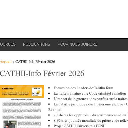
SOURCES
PUBLICATIONS
POUR NOUS JOINDRE
Vous êtes ici
Accueil
» CATHII-Info Février 2026
CATHII-Info Février 2026
Formation des Leaders de Talitha Kum
La traite humaine et le Code criminel canadien
L'impact de la guerre et des conflits sur la traite
La bataille juridique pour libérer une esclave -
Bakhita
« Libérez les opprimés » du sculpteur canadien
8 Février: journée mondiale de prière et de réfle
Projet CATHII Université à l'ONU