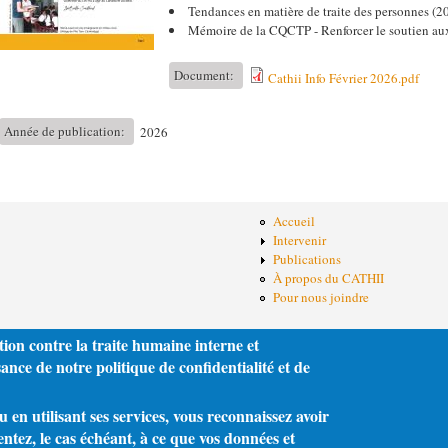
Tendances en matière de traite des personnes (
Mémoire de la CQCTP - Renforcer le soutien au
Document:
Cathii Info Février 2026.pdf
Année de publication:
2026
Accueil
Intervenir
Publications
À propos du CATHII
Pour nous joindre
tion contre la traite humaine interne et
nce de notre politique de confidentialité et de
en utilisant ses services, vous reconnaissez avoir
entez, le cas échéant, à ce que vos données et