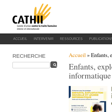
ACCUEIL
INTERVENIR
RESSOURCES
PUBLICATION
Vous êtes ici
Accueil
» Enfants, e
RECHERCHE
Enfants, expl
Rechercher
informatique