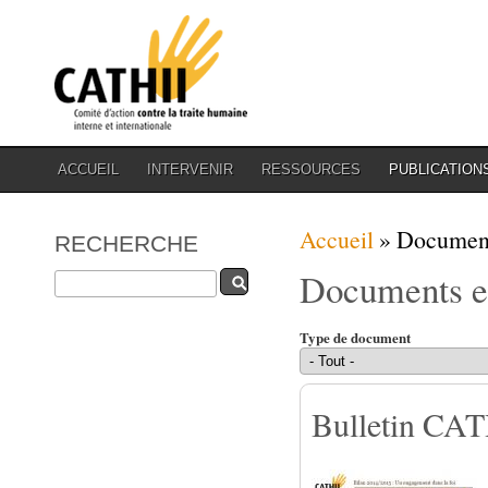
ACCUEIL
INTERVENIR
RESSOURCES
PUBLICATION
Vous êtes ici
Accueil
» Document
RECHERCHE
Documents et
Rechercher
Type de document
Bulletin CATH