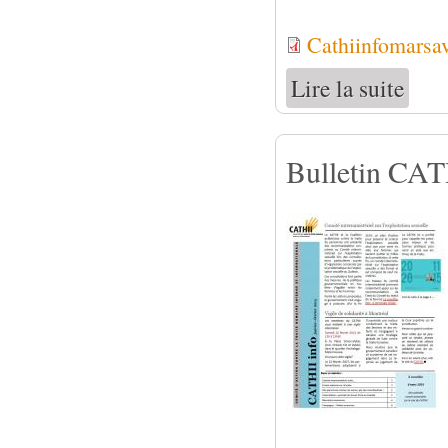
Cathiinfomarsav
Lire la suite
de Bull
Bulletin CATH