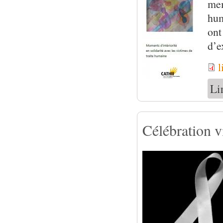
mem
hum
ont
d’e
l
Li
Célébration v