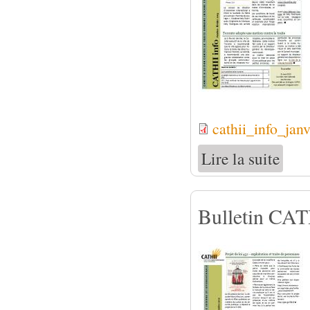
cathii_info_jan
Lire la suite
de Bull
Bulletin CAT