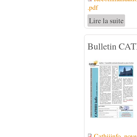
.pdf
Lire la suite
de Reco
Bulletin CAT
Cathiiinfo_nov